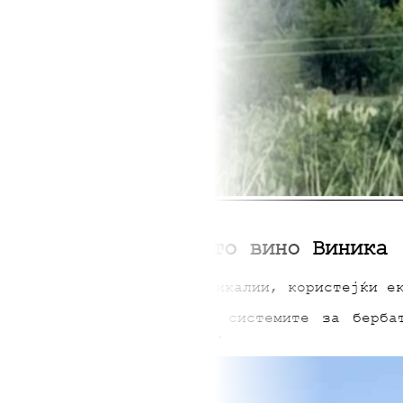
Зошто органското вино Виника
отреба на синтетички хемикалии, користејќи е
дување на виновата лоза, системите за берба
ероарот на регионот Кршла.