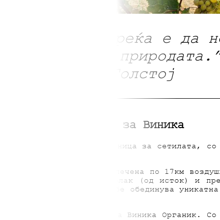
едуслови за среќа е да н
помеѓу вас и природата.
— Лав Толстој
Приказната за Виника
ба да отвориме нова страница за сетилата, со
сток е заокружена и оддалечена по 17км воздуш
а линија од планината Голак (од исток) и пре
ени вкусови. Кршла во себе обединува уникатна
сновата на филозофијата на Виника Органик. С