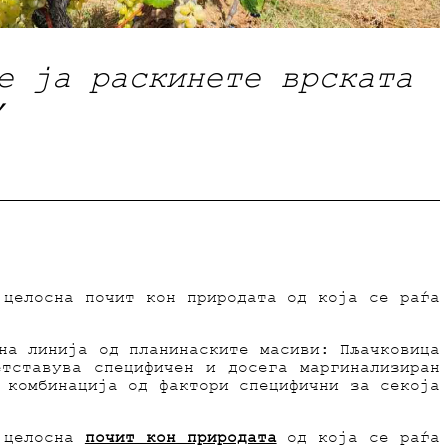
е ја раскинете врската
”
 целосна почит кон природата од која се раѓа
на линија од планинаските масиви: Пљачковица
тставува специфичен и досега маргинализиран
 комбинација од фактори специфични за секоја
о целосна
почит кон природата
од која се раѓа